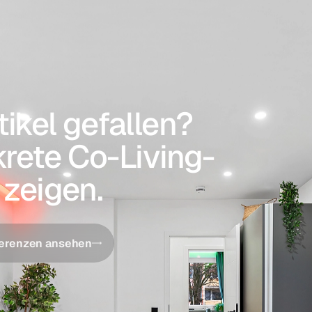
tikel gefallen?
rete Co-Living-
 zeigen.
erenzen ansehen
 sichern